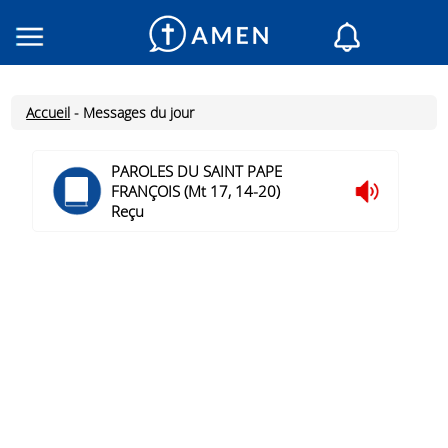
Consacré
Églises
Accueil
-
Messages du jour
Lecture du jour
Mon AMEN
PAROLES DU SAINT PAPE
FRANÇOIS (Mt 17, 14-20)
Messages du jour
Reçu
Saint du jour
Prières
Connexion
Inscription